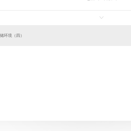
储环境（四）
防管件
成都消防器材