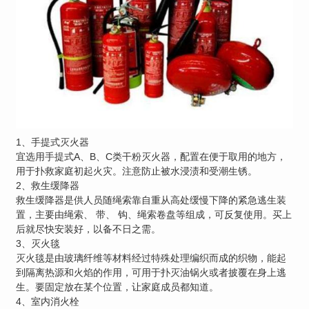
1、手提式灭火器
宜选用手提式A、B、C类干粉灭火器，配置在便于取用的地方，
用于扑救家庭初起火灾。注意防止被水浸渍和受潮生锈。
2、救生缓降器
救生缓降器是供人员随绳索靠自重从高处缓慢下降的紧急逃生装
置，主要由绳索、 带、 钩、绳索卷盘等组成，可反复使用。买上
后就尽快安装好，以备不日之需。
3、灭火毯
灭火毯是由玻璃纤维等材料经过特殊处理编织而成的织物，能起
到隔离热源和火焰的作用，可用于扑灭油锅火或者披覆在身上逃
生。要固定放在某个位置，让家庭成员都知道。
4、室内消火栓