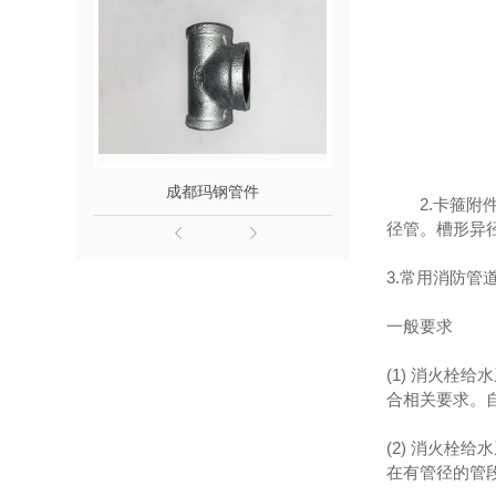
成都玛钢管件
成都消
2.卡箍附
径管。槽形异
3.常用消防管道为
一般要求
(1) 消火
合相关要求。
(2) 消火栓
在有管径的管段