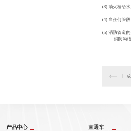
(3) 消火
(4) 当任何
(5) 消防
消防沟槽管件
产品中心
直通车