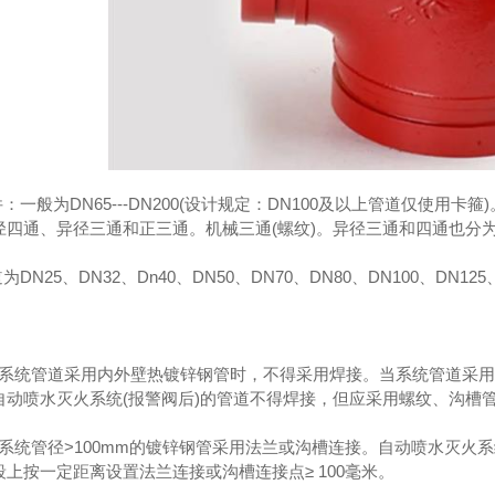
防管件
成都消防器材
件：一般为DN65---DN200(设计规定：DN100及以上管道仅使
径四通、异径三通和正三通。机械三通(螺纹)。异径三通和四通也分
DN25、DN32、Dn40、DN50、DN70、DN80、DN100、DN125、
栓给水系统管道采用内外壁热镀锌钢管时，不得采用焊接。当系统管道采
自动喷水灭火系统(报警阀后)的管道不得焊接，但应采用螺纹、沟槽
给水系统管径>100mm的镀锌钢管采用法兰或沟槽连接。自动喷水灭火
上按一定距离设置法兰连接或沟槽连接点≥ 100毫米。