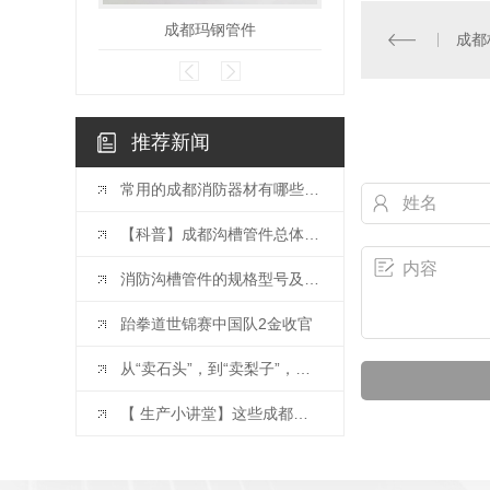
成都玛钢管件
成都消防
成都
推荐新闻
常用的成都消防器材有哪些？灭火器的使用方法？
【科普】成都沟槽管件总体介绍
消防沟槽管件的规格型号及一般要求
跆拳道世锦赛中国队2金收官
从“卖石头”，到“卖梨子”，再到“卖生态”（深阅读·关注生态产品价值实现）
【 生产小讲堂】这些成都消防器材你会使用吗？