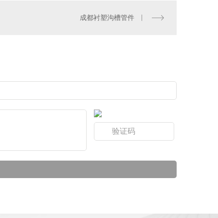
强消防
成都衬塑沟槽管件